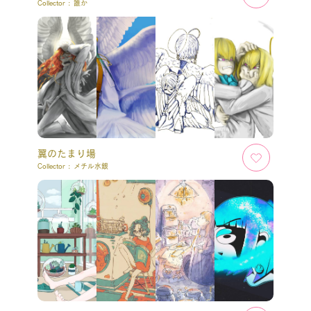
Collector :
誰か
翼のたまり場
Collector :
メチル水銀