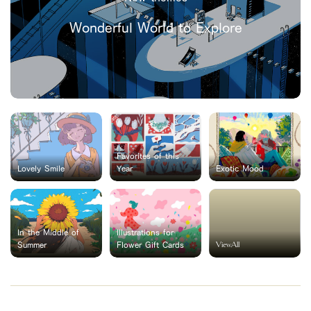
Wonderful World to Explore
Favorites of this
Lovely Smile
Year
Exotic Mood
In the Middle of
Illustrations for
ViewAll
Summer
Flower Gift Cards