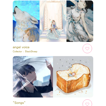
angel voice
Collector :
BlackSheep
"Songs"