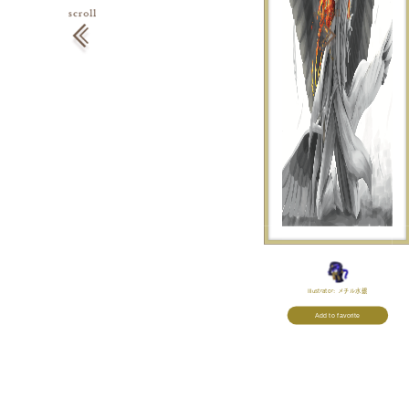
Illustrator:
メチル水銀
Add to favorite