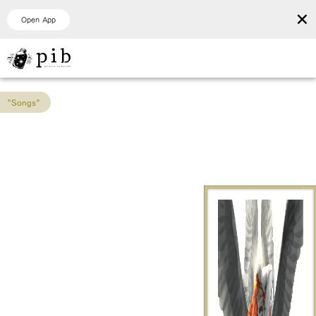
×
Open App
"Songs"