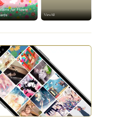
rations for Flower
ViewAll
Cards