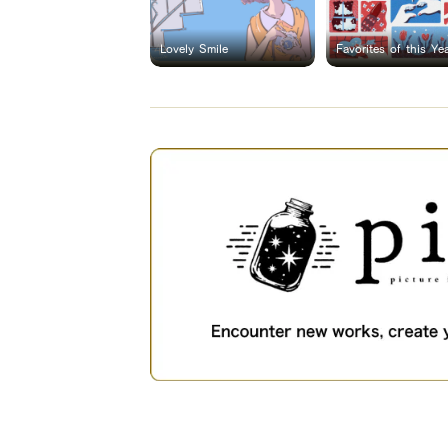
Lovely Smile
Favorites of this Ye