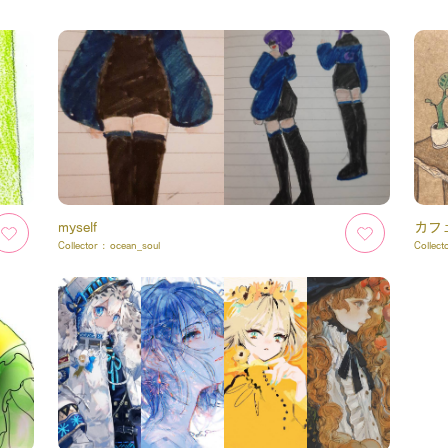
myself
カフ
Collector :
ocean_soul
Collect