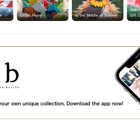
Illust
ar
Exotic Mood
In the Middle of Summer
Gift 