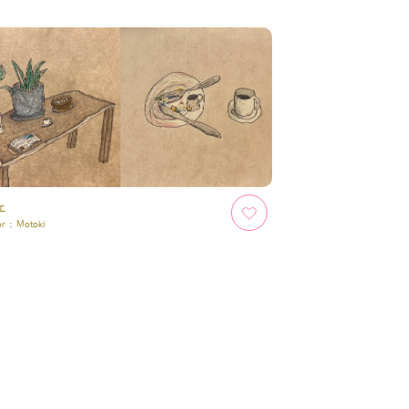
ェ
or :
Motoki