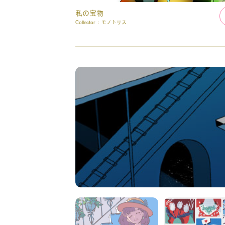
私の宝物
Collector :
モノトリス