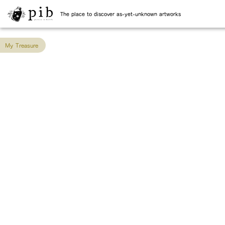
The place to discover as-yet-unknown artworks
My Treasure