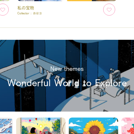
私の宝物
Collector :
おはヨ
New themes
Wonderful World to Explore