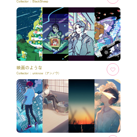
Collector :
BlackSheep
映画のような
Collector :
unknow（アンノウ）