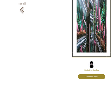
Illustrator:
れおえん
Add to favorite