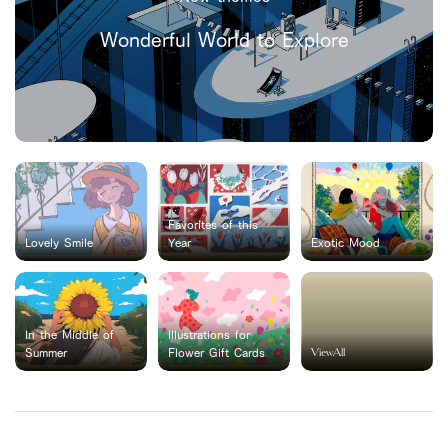
Wonderful World to Explore
Favorites of this
Lovely Smile
Year
Exotic Mood
In the Middle of
Illustrations for
ViewAll
Summer
Flower Gift Cards