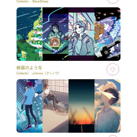
Collector :
BlackSheep
映画のような
Collector :
unknow（アンノウ）