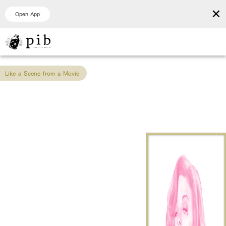
×
Open App
Like a Scene from a Movie