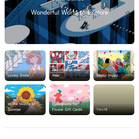
Wonderful World to Explore
Favorites of this
Lovely Smile
Year
Exotic Mood
In the Middle of
Illustrations for
ViewAll
Summer
Flower Gift Cards