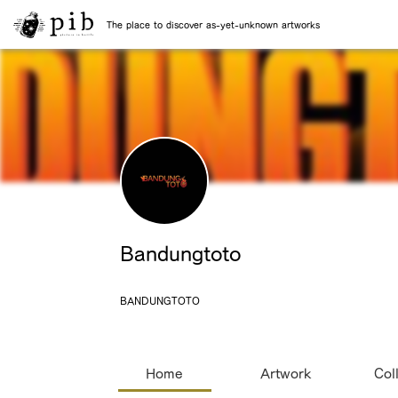
The place to discover as-yet-unknown artworks
Bandungtoto
BANDUNGTOTO
Home
Artwork
Col