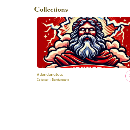
Collections
#Bandungtoto
Collector :
Bandungtoto