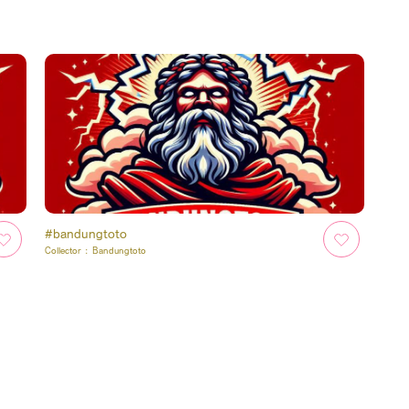
#bandungtoto
Collector :
Bandungtoto