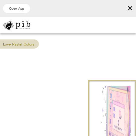
×
Open App
Love Pastel Colors