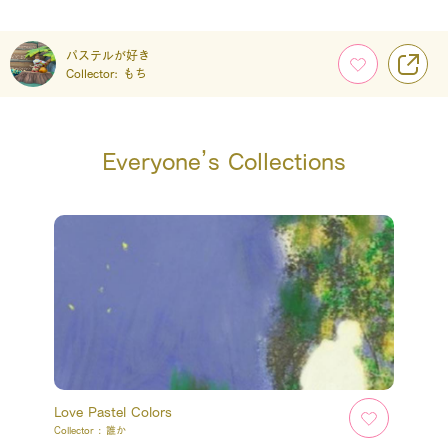
パステルが好き
Collector:
もち
Everyone’s Collections
Love Pastel Colors
Collector :
誰か