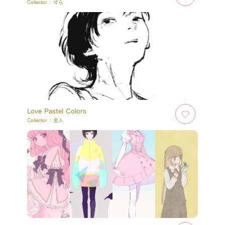
Collector :
せら
Love Pastel Colors
Collector :
圭人