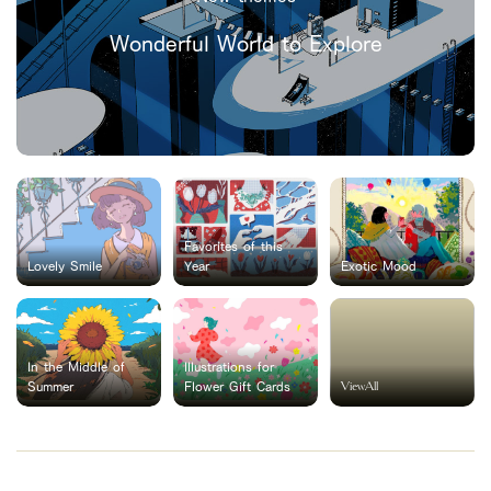
Wonderful World to Explore
Favorites of this
Lovely Smile
Year
Exotic Mood
In the Middle of
Illustrations for
ViewAll
Summer
Flower Gift Cards