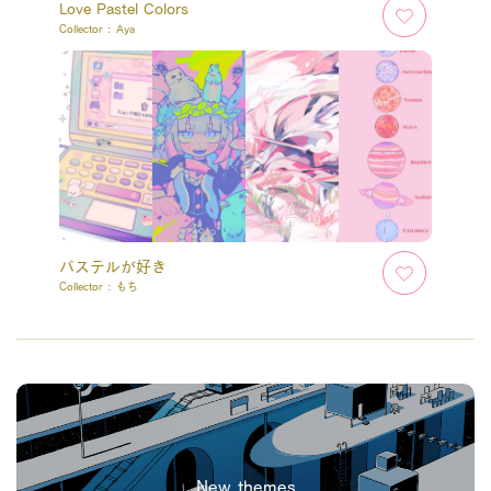
Love Pastel Colors
Collector :
Aya
パステルが好き
Collector :
もち
New themes