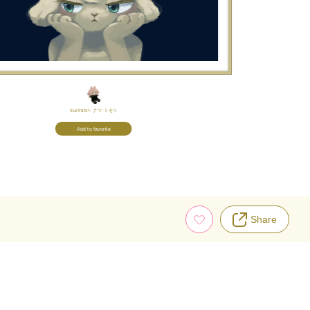
Illustrator:
ナツ･ミモリ
Add to favorite
Share