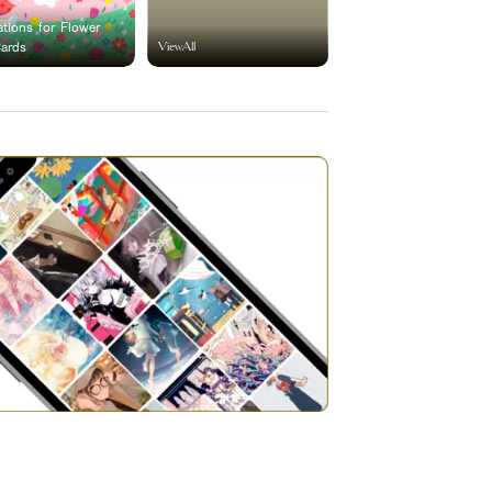
rations for Flower
ViewAll
Cards