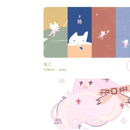
ねこ
Collector :
asuka