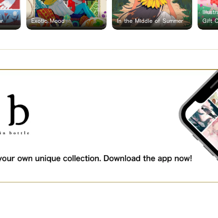
Illust
ar
Exotic Mood
In the Middle of Summer
Gift 