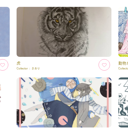
虎
動物
Collector :
さおり
Collect