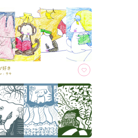
が好き
or :
サキ