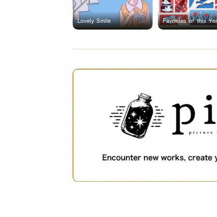
Lovely Smile
Favorites of this Ye