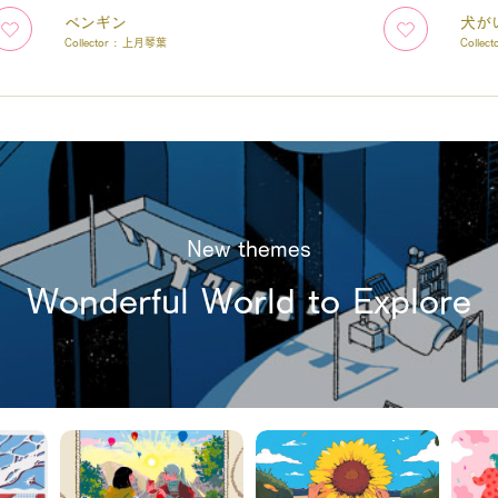
ペンギン
犬が
Collector :
上月琴葉
Collect
New themes
Wonderful World to Explore