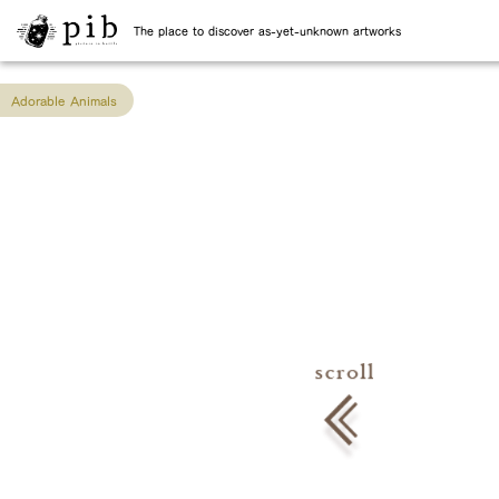
The place to discover as-yet-unknown artworks
Adorable Animals