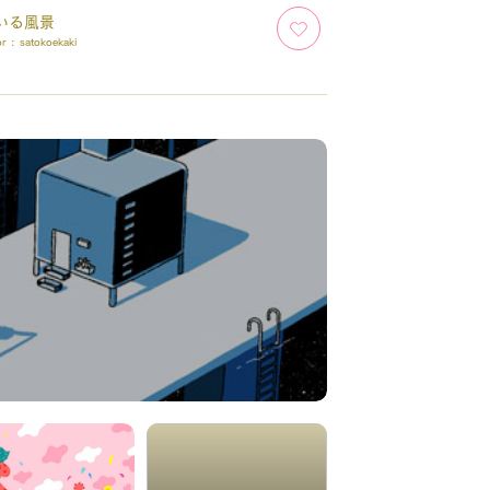
いる風景
or :
satokoekaki