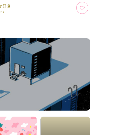
が好き
or :