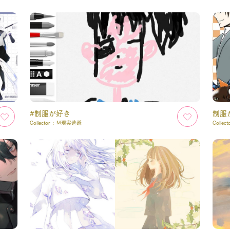
#制服が好き
制服
Collector :
M現実逃避
Collect