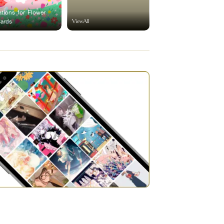
rations for Flower
ViewAll
Cards