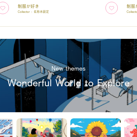
制服が好き
制服
Collector :
名称未設定
Collect
New themes
Wonderful World to Explore