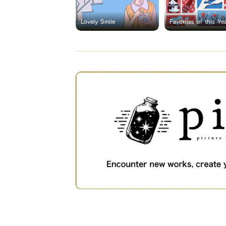
Lovely Smile
Favorites of this Ye