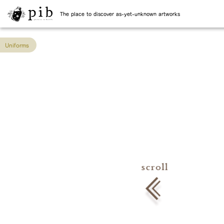
The place to discover as-yet-unknown artworks
Uniforms