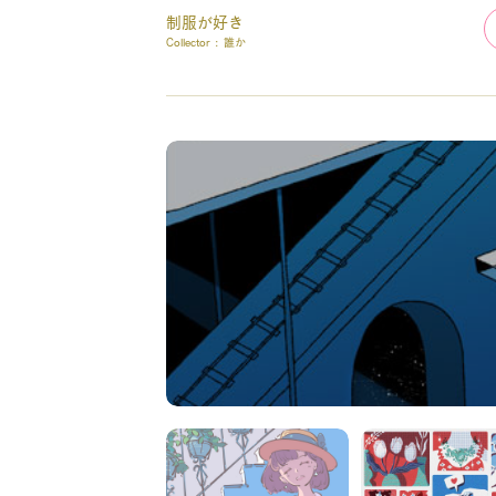
制服が好き
Collector :
誰か