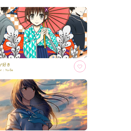
が好き
or :
Yu-Sa