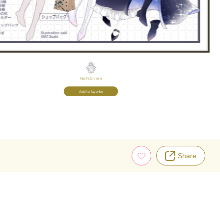
Illustrator:
saki
Add to favorite
Share