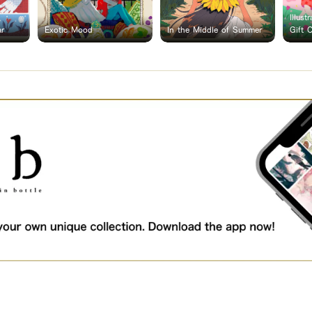
Illust
ar
Exotic Mood
In the Middle of Summer
Gift 