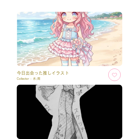
今日出会った推しイラスト
Collector :
水;雨