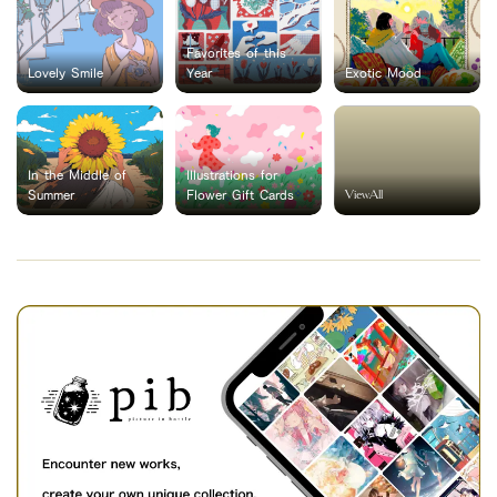
Favorites of this
Lovely Smile
Year
Exotic Mood
In the Middle of
Illustrations for
ViewAll
Summer
Flower Gift Cards