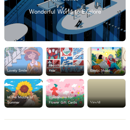
Wonderful World to Explore
Favorites of this
Lovely Smile
Year
Exotic Mood
In the Middle of
Illustrations for
ViewAll
Summer
Flower Gift Cards