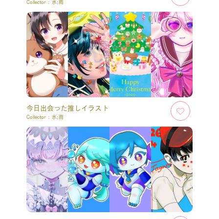
Collector :
水;雨
今日出会った推しイラスト
Collector :
水;雨