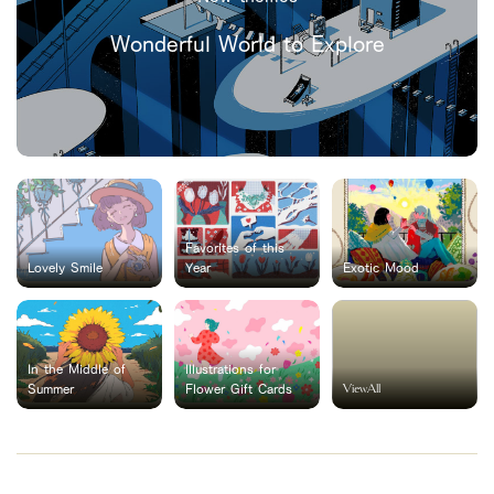
Wonderful World to Explore
Favorites of this
Lovely Smile
Year
Exotic Mood
In the Middle of
Illustrations for
ViewAll
Summer
Flower Gift Cards