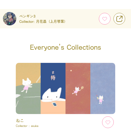
ペンギン3
Collector:
月花晶（上月琴葉）
Everyone’s Collections
ねこ
Collector :
asuka