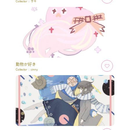
Collector :
サキ
動物が好き
Collector :
cinny