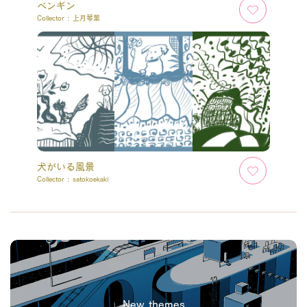
ペンギン
Collector :
上月琴葉
犬がいる風景
Collector :
satokoekaki
New themes