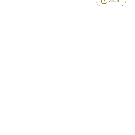
Share
tions
/
FAQ・Guideline