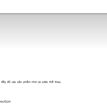
ấp đầy đủ các sản phẩm như cá cược thể thao,
lection