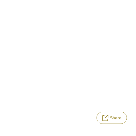
Share