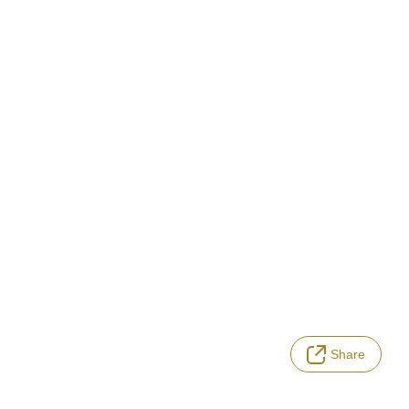
Share