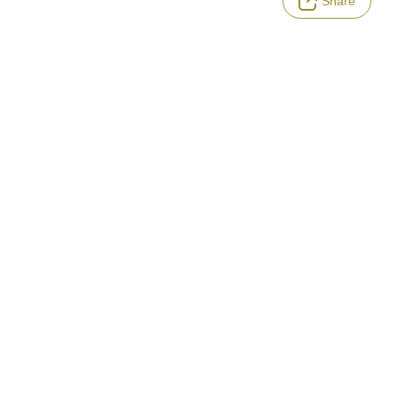
Share
tions
/
FAQ・Guideline