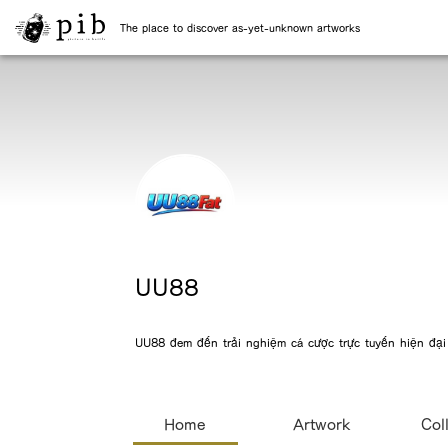
The place to discover as-yet-unknown artworks
UU88
UU88 đem đến trải nghiệm cá cược trực tuyến hiện đại 
Home
Artwork
Col