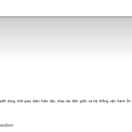
người dùng nhờ giao diện hiện đại, thao tác đơn giản và hệ thống vận hành ổn 
lection