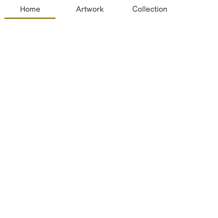
Home
Artwork
Collection