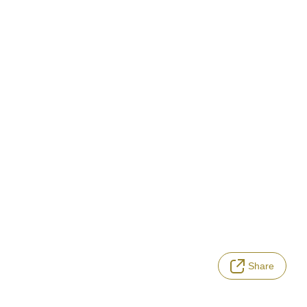
Share