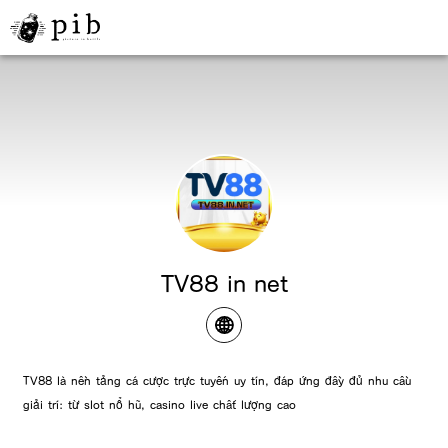
TV88 in net
TV88 là nền tảng cá cược trực tuyến uy tín, đáp ứng đầy đủ nhu cầu
giải trí: từ slot nổ hũ, casino live chất lượng cao