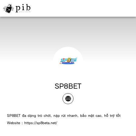
SP8BET
SP8BET đa dạng trò chơi, nạp rút nhanh, bảo mật cao, hỗ trợ tốt
Website : https://sp8beta.net/