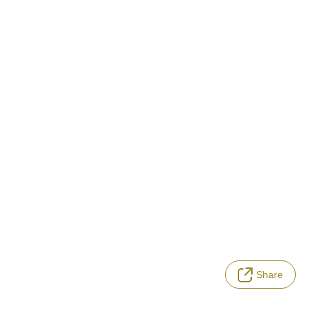
Share