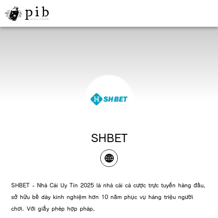
SHBET
SHBET - Nhà Cái Uy Tín 2025 là nhà cái cá cược trực tuyến hàng đầu,
sở hữu bề dày kinh nghiệm hơn 10 năm phục vụ hàng triệu người
chơi. Với giấy phép hợp pháp,