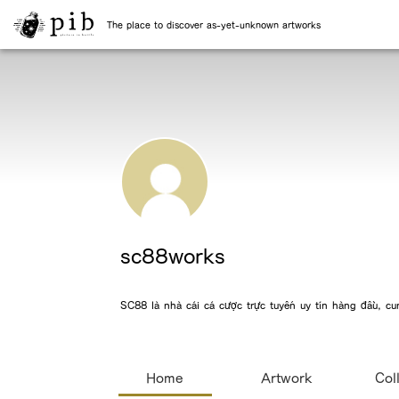
The place to discover as-yet-unknown artworks
sc88works
SC88 là nhà cái cá cược trực tuyến uy tín hàng đầu, cu
Home
Artwork
Col