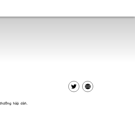
 thưởng hấp dẫn.