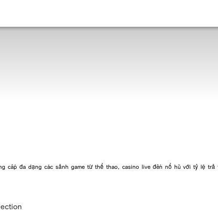
ng cấp đa dạng các sảnh game từ thể thao, casino live đến nổ hũ với tỷ lệ trả
lection