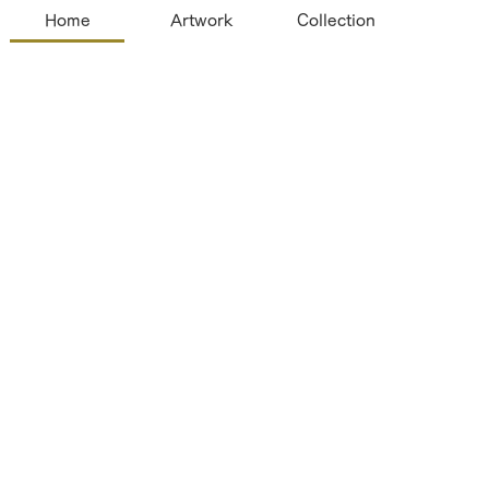
Home
Artwork
Collection