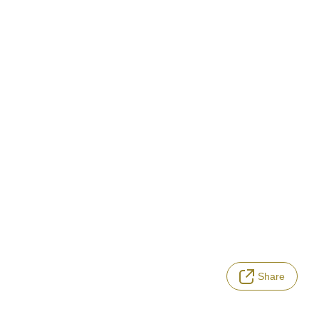
Share