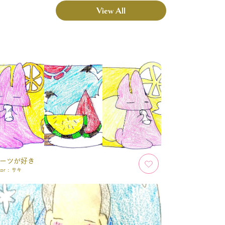
View All
ーツが好き
tor :
サキ