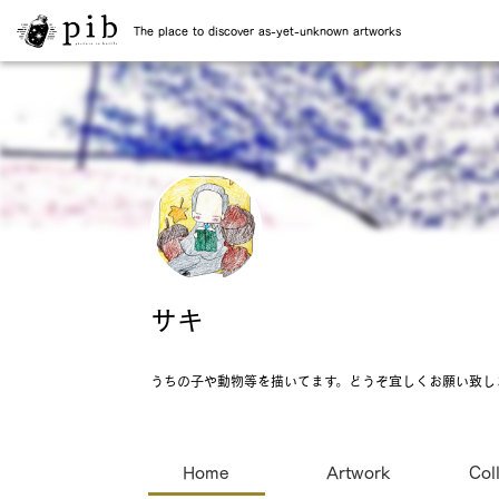
The place to discover as-yet-unknown artworks
サキ
うちの子や動物等を描いてます。どうぞ宜しくお願い致し
Home
Artwork
Col