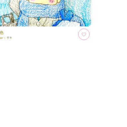
色
tor :
サキ