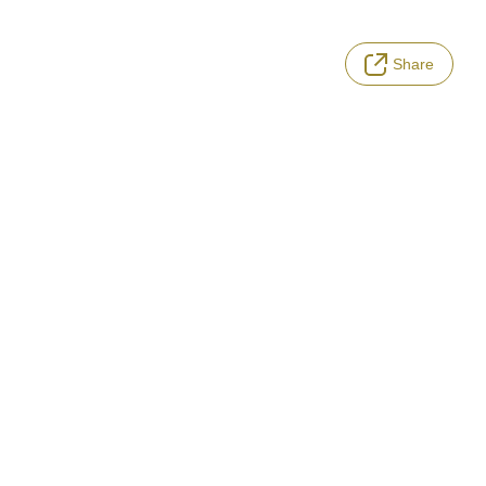
Share
tions
/
FAQ・Guideline