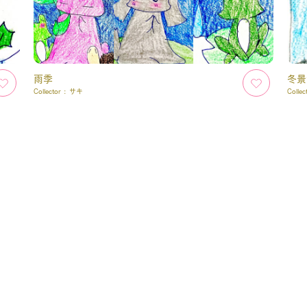
雨季
冬景
Collector :
サキ
Collec