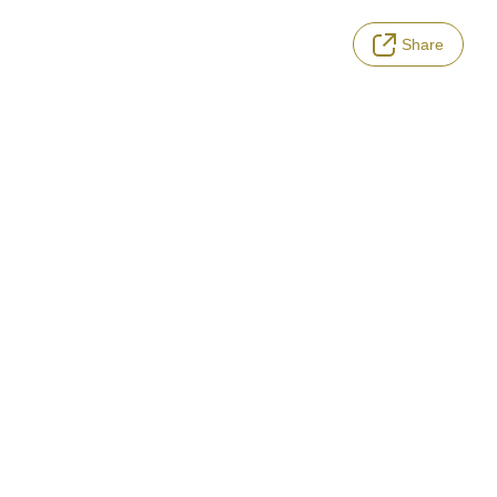
Share
LANGUAGE
Terms of Service
Privacy Policy
Notation based on the Act on Specified Commercial Transactions