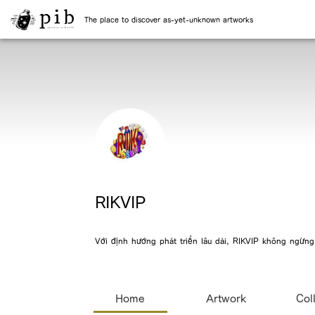
The place to discover as-yet-unknown artworks
RIKVIP
Với định hướng phát triển lâu dài, RIKVIP không ngừng
Home
Artwork
Col