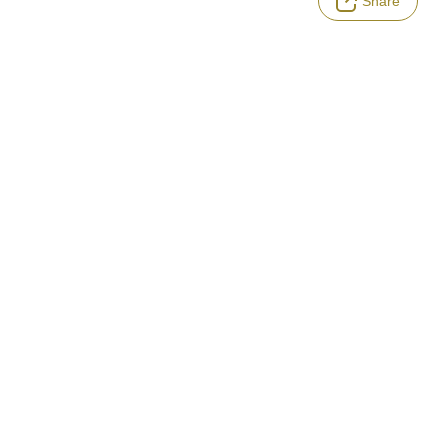
Share
tions
/
FAQ・Guideline