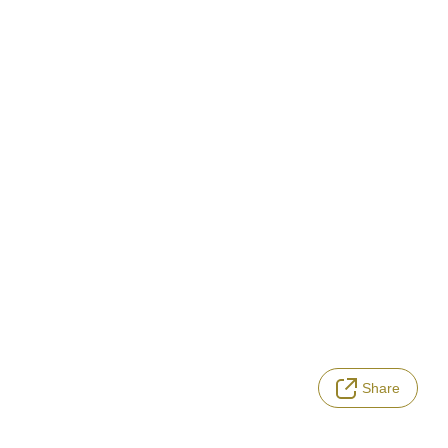
Share