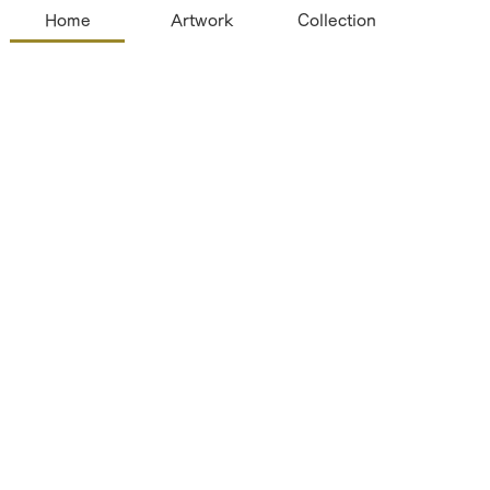
Home
Artwork
Collection