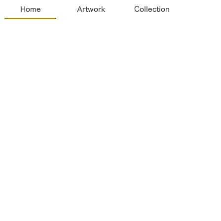
Home
Artwork
Collection