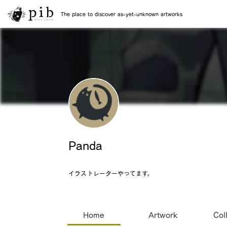
The place to discover as-yet-unknown artworks
Panda
イラストレーターやってます。
Home
Artwork
Col