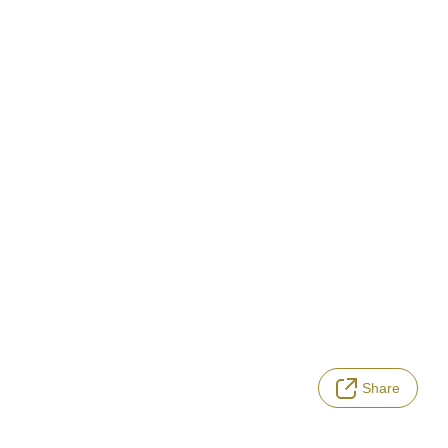
Share