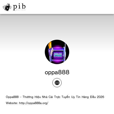
oppa888
Oppa888 – Thương Hiệu Nhà Cái Trực Tuyến Uy Tín Hàng Đầu 2026
Website: http://oppa888a.org/