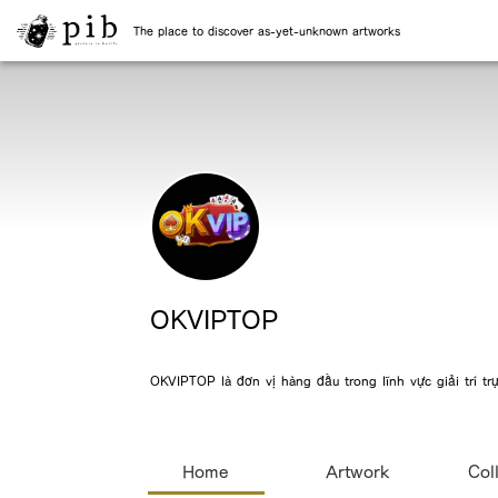
The place to discover as-yet-unknown artworks
OKVIPTOP
OKVIPTOP là đơn vị hàng đầu trong lĩnh vực giải trí tr
Home
Artwork
Col