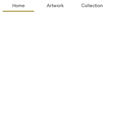
Home
Artwork
Collection