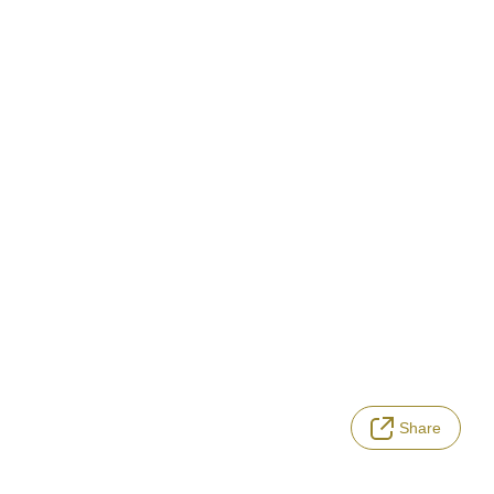
Share