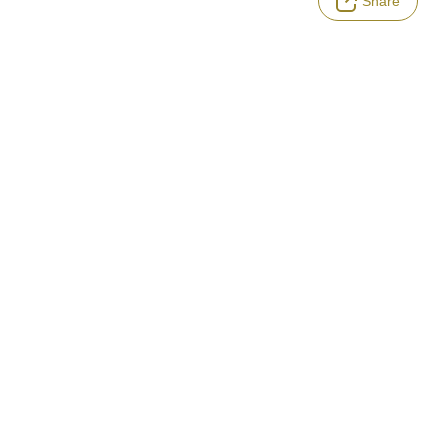
Share
tions
/
FAQ・Guideline