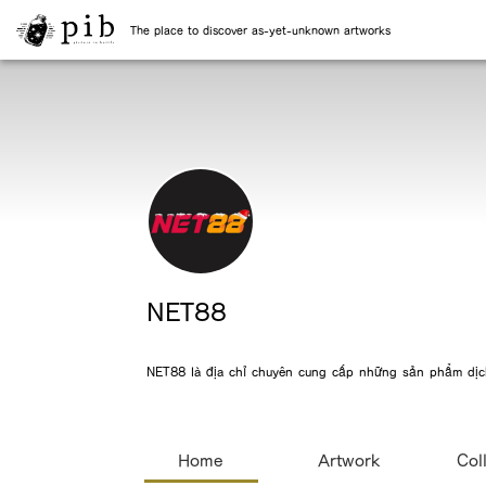
The place to discover as-yet-unknown artworks
NET88
NET88 là địa chỉ chuyên cung cấp những sản phẩm dịch
Home
Artwork
Col