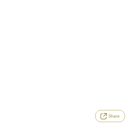
Share