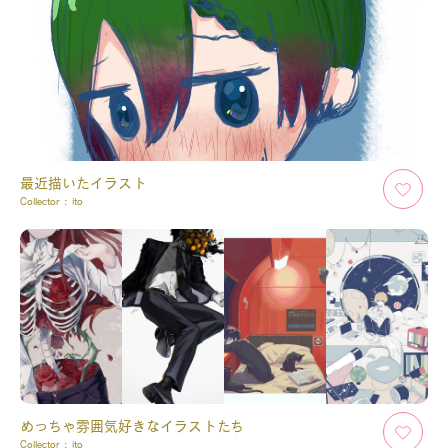
最近描いたイラスト
Collector :
ito
めっちゃ雰囲気好きなイラストたち
Collector :
ito