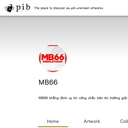
The place to discover as-yet-unknown artworks
MB66
MB66 khẳng định uy tín vững chắc trên thị trường giải
Home
Artwork
Col