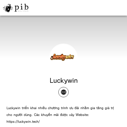
Luckywin
Luckywin triển khai nhiều chương trình ưu đãi nhằm gia tăng giá trị
cho người dùng. Các khuyến mãi được xây Website:
https://luckywin.tech/