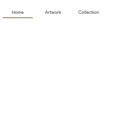
Home
Artwork
Collection