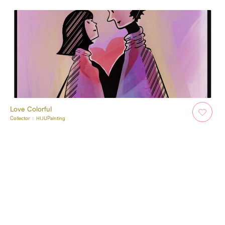
Love Colorful
Collector :
HIJUPainting