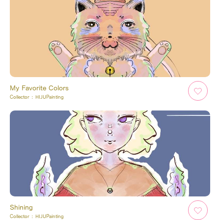
My Favorite Colors
Collector :
HIJUPainting
Shining
Collector :
HIJUPainting