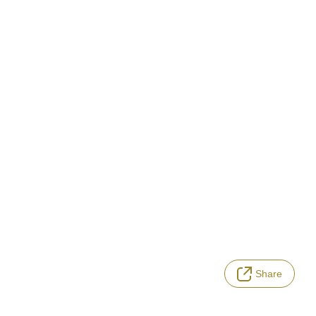
Share