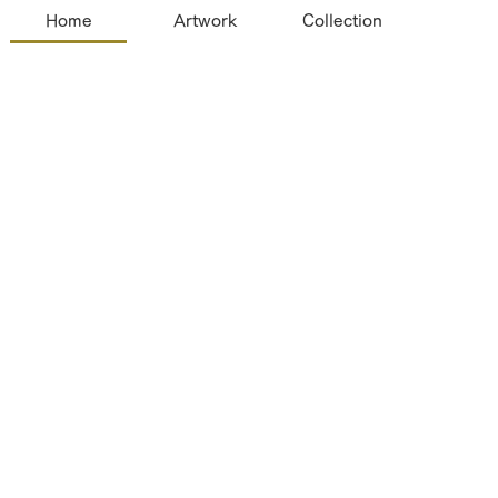
Home
Artwork
Collection