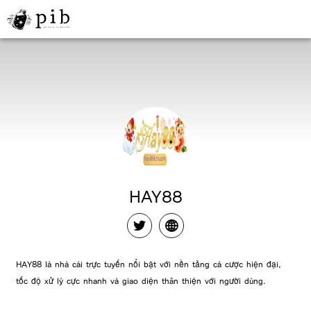
HAY88
HAY88 là nhà cái trực tuyến nổi bật với nền tảng cá cược hiện đại,
tốc độ xử lý cực nhanh và giao diện thân thiện với người dùng.