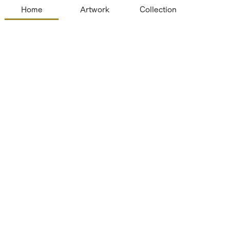
Home
Artwork
Collection