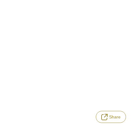
Share