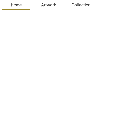
Home
Artwork
Collection