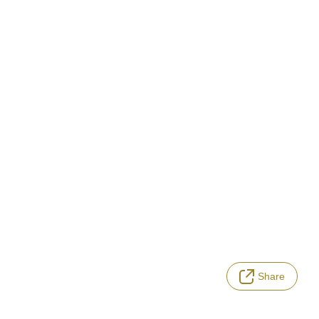
Share