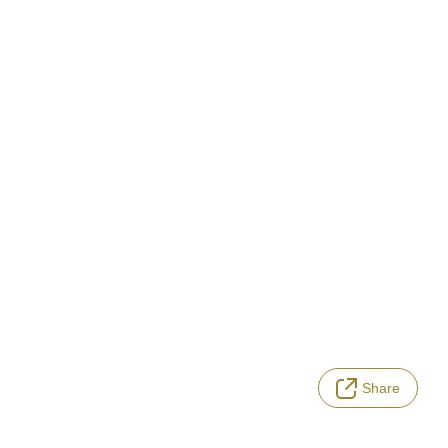
Share