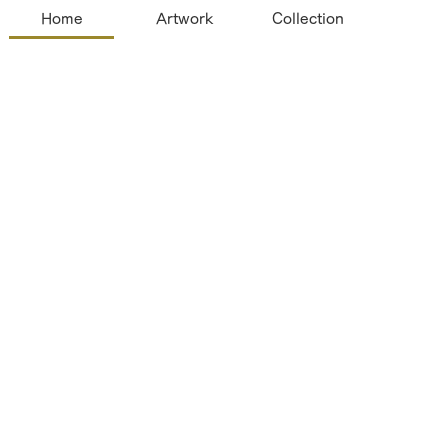
Home
Artwork
Collection