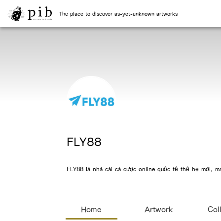
The place to discover as-yet-unknown artworks
FLY88
FLY88 là nhà cái cá cược online quốc tế thế hệ mới, ma
Home
Artwork
Col