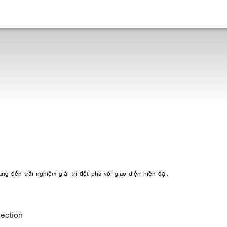
ng đến trải nghiệm giải trí đột phá với giao diện hiện đại,
lection