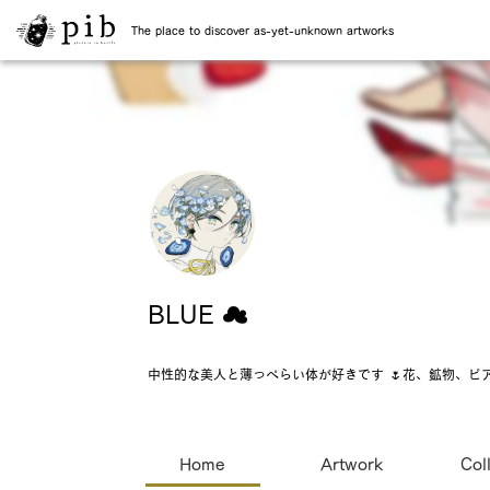
The place to discover as-yet-unknown artworks
BLUE ☁️
中性的な美人と薄っぺらい体が好きです 🌷花、鉱物、ピア
Home
Artwork
Col