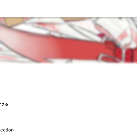
ス💎
lection