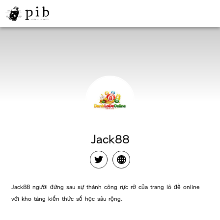
Jack88
Jack88 người đứng sau sự thành công rực rỡ của trang lô đề online
với kho tàng kiến thức số học sâu rộng.