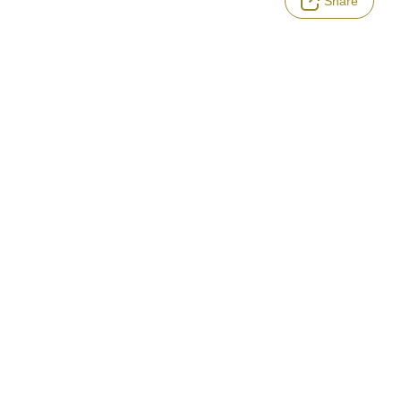
Share
tions
/
FAQ・Guideline