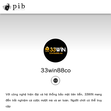
33win88co
Với công nghệ hiện đại và hệ thống bảo mật tiên tiến, 33WIN mang
đến trải nghiệm cá cược mượt mà và an toàn. Người chơi có thể truy
cập