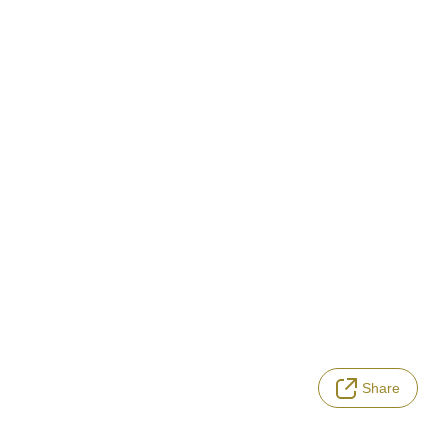
Share